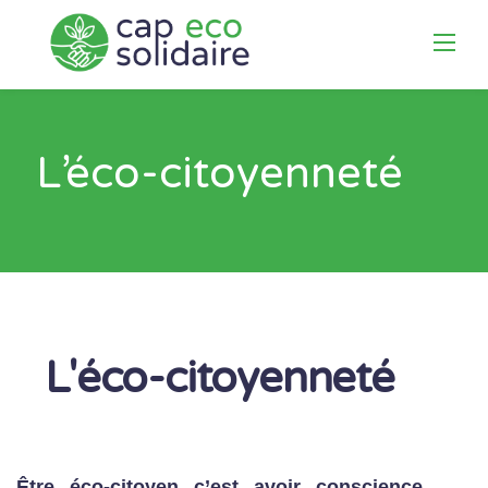
Skip
to
content
L’éco-citoyenneté
L'éco-citoyenneté
Être éco-citoyen c’est avoir conscience