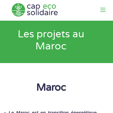
Skip
to
content
Les projets au
Maroc
Maroc
«
Le Maroc est en transition énergétique,